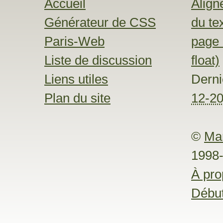
Accueil
Align
Générateur de CSS
du te
Paris-Web
page 
Liste de discussion
float)
Liens utiles
Dern
Plan du site
12-2
©
Ma
1998
À pr
Débu