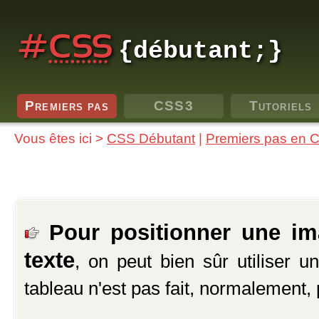
Aller aux menus
#
CSS
{débutant;}
Premiers pas
CSS3
Tutoriels
Vous êtes ici >
CSS Débutant
|
Premiers pas en 
Pour positionner une im
texte
, on peut bien sûr utiliser 
tableau n'est pas fait, normalement, 