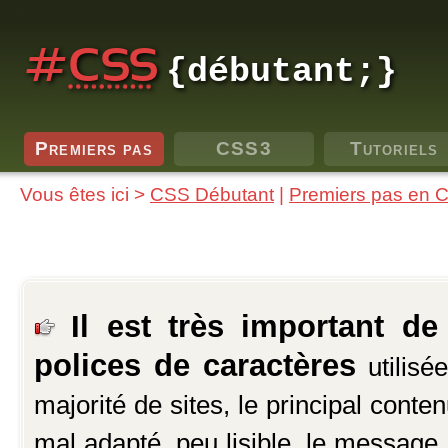
Aller aux menus
#
CSS
{débutant;}
Premiers pas
CSS3
Tutoriels
Vous êtes ici >
CSS Débutant
|
Premiers pas en 
Il est très important de
polices de caractères
utilisé
majorité de sites, le principal conte
mal adapté, peu lisible, le messag