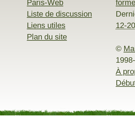
Paris-Web
forme
Liste de discussion
Dern
Liens utiles
12-2
Plan du site
©
Ma
1998
À pr
Débu