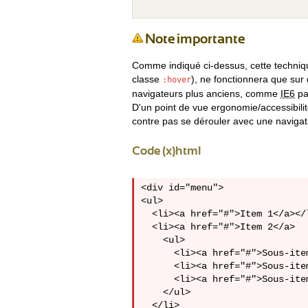
Note importante
Comme indiqué ci-dessus, cette techni
classe
), ne fonctionnera que sur
:hover
navigateurs plus anciens, comme
IE6
par
D'un point de vue ergonomie/accessibilit
contre pas se dérouler avec une navigatio
Code (x)html
<div id="menu">

<ul>

  <li><a href="#">Item 1</a></l
  <li><a href="#">Item 2</a>

    <ul>

      <li><a href="#">Sous-item
      <li><a href="#">Sous-item
      <li><a href="#">Sous-item
    </ul>

  </li>
