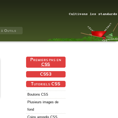
 à Outils
Premiers pas en
CSS
CSS3
Tutoriels CSS
Boutons CSS
Plusieurs images de
fond
Coins arrondis CSS