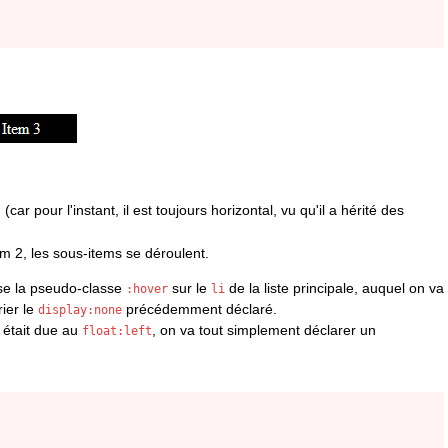
ar pour l'instant, il est toujours horizontal, vu qu'il a hérité des
em 2, les sous-items se déroulent.
ise la pseudo-classe
sur le
de la liste principale, auquel on va
:hover
li
rier le
précédemment déclaré.
display:none
i était due au
, on va tout simplement déclarer un
float:left