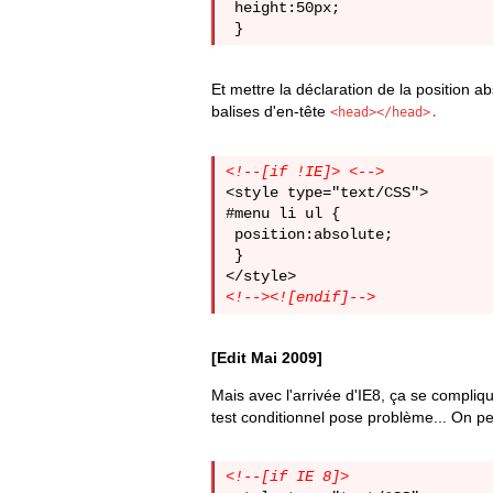
 height:50px;

Et mettre la déclaration de la position 
balises d'en-tête
<head></head>.
<!--[if !IE]> <-->
<style type="text/CSS">

#menu li ul {

 position:absolute;

 }

<!--><![endif]-->
[Edit Mai 2009]
Mais avec l'arrivée d'IE8, ça se compliq
test conditionnel pose problème... On peu
<!--[if IE 8]>