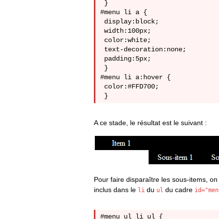
 }

#menu li a {

 display:block;

 width:100px;

 color:white;

 text-decoration:none;

 padding:5px;

 }

#menu li a:hover {

 color:#FFD700;

A ce stade, le résultat est le suivant :
Pour faire disparaître les sous-items, o
inclus dans le
du
du cadre
li
ul
id="men
#menu ul li ul {
