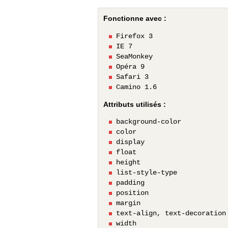
Fonctionne avec :
Firefox 3
IE 7
SeaMonkey
Opéra 9
Safari 3
Camino 1.6
Attributs utilisés :
background-color
color
display
float
height
list-style-type
padding
position
margin
text-align, text-decoration
width