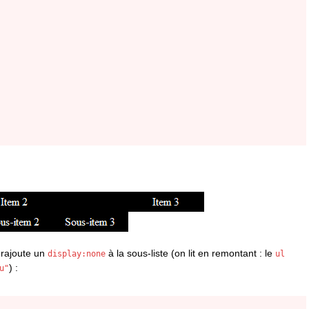
n rajoute un
à la sous-liste (on lit en remontant : le
display:none
ul
) :
u"