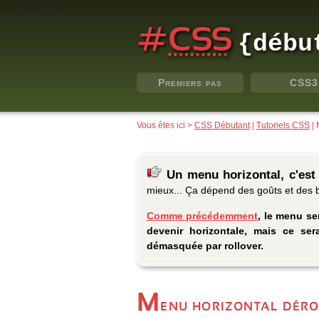
Aller aux menus
#
CSS
{débu
Premiers pas
CSS3
Vous êtes ici >
CSS Débutant
|
Tutoriels CSS
| 
Un menu horizontal, c'est
mieux... Ça dépend des goûts et des be
Comme précédemment
, le menu se
devenir horizontale, mais ce se
démasquée par rollover.
M
enu horizontal dér