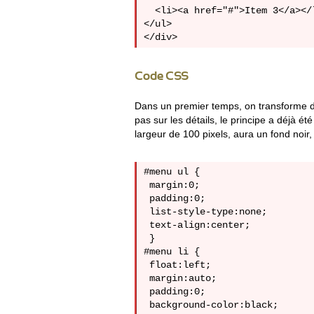
  <li><a href="#">Item 3</a></l
</ul>

Code CSS
Dans un premier temps, on transforme don
pas sur les détails, le principe a déjà ét
largeur de 100 pixels, aura un fond noir,
#menu ul {

 margin:0;

 padding:0;

 list-style-type:none;

 text-align:center;

 }

#menu li {

 float:left;

 margin:auto;

 padding:0;

 background-color:black;
